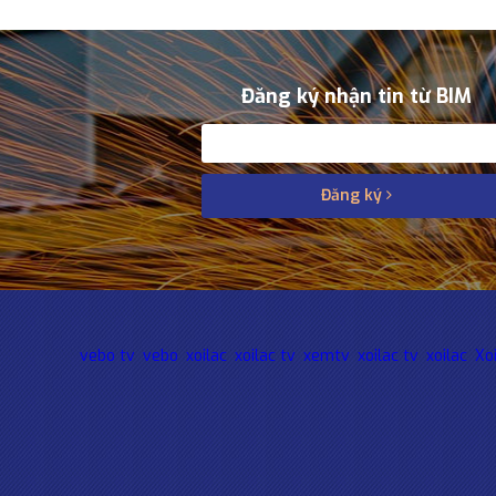
Đăng ký nhận tin từ BIM
Đăng ký
vebo tv
vebo
xoilac
xoilac tv
xemtv
xoilac tv
xoilac
Xo