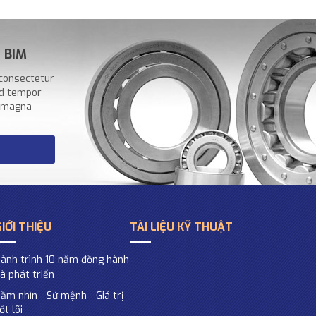
a BIM
 consectetur
od tempor
e magna
GIỚI THIỆU
TÀI LIỆU KỸ THUẬT
ành trình 10 năm đồng hành
à phát triển
ầm nhìn - Sứ mệnh - Giá trị
ốt lõi