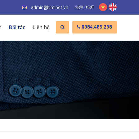
Ngôn ngữ:
admin@bim.net.vn
n
Đối tác
Liên hệ
0984.489.298