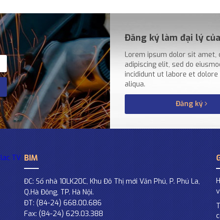
Đăng ký làm đại lý củ
Lorem ipsum dolor sit amet,
adipiscing elit, sed do eiusm
incididunt ut labore et dolor
aliqua.
Đăng ký
BIM
ilac TV
H
ĐC: Số nhà 10LK20C, Khu Đô Thị mới Văn Phú, P. Phú La,
v
Q.Hà Đông, TP. Hà Nội.
ĐT: (84-24) 668.00.686
T
Fax: (84-24) 629.03.388
c