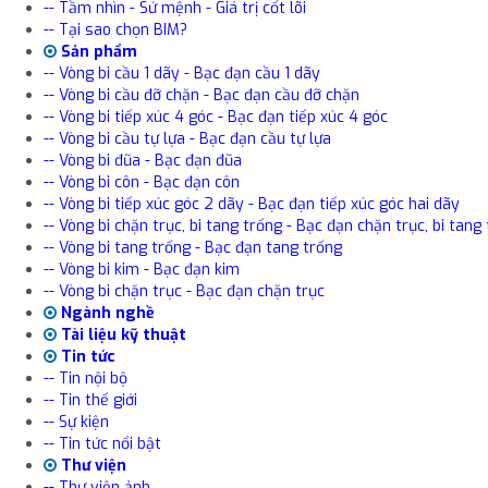
-- Tầm nhìn - Sứ mệnh - Giá trị cốt lõi
-- Tại sao chọn BIM?
Sản phẩm
-- Vòng bi cầu 1 dãy - Bạc đạn cầu 1 dãy
-- Vòng bi cầu đỡ chặn - Bạc đạn cầu đỡ chặn
-- Vòng bi tiếp xúc 4 góc - Bạc đạn tiếp xúc 4 góc
-- Vòng bi cầu tự lựa - Bạc đạn cầu tự lựa
-- Vòng bi đũa - Bạc đạn đũa
-- Vòng bi côn - Bạc đạn côn
-- Vòng bi tiếp xúc góc 2 dãy - Bạc đạn tiếp xúc góc hai dãy
-- Vòng bi chặn trục, bi tang trống - Bạc đạn chặn trục, bi tang 
-- Vòng bi tang trống - Bạc đạn tang trống
-- Vòng bi kim - Bạc đạn kim
-- Vòng bi chặn trục - Bạc đạn chặn trục
Ngành nghề
Tài liệu kỹ thuật
Tin tức
-- Tin nội bộ
-- Tin thế giới
-- Sự kiện
-- Tin tức nổi bật
Thư viện
-- Thư viện ảnh