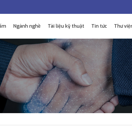
hẩm
Ngành nghề
Tài liệu kỹ thuật
Tin tức
Thư việ
ĐỐI TÁC