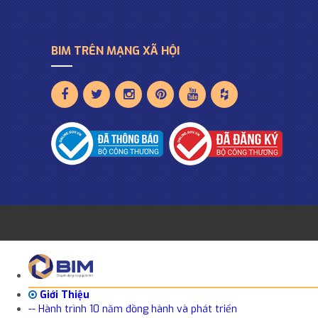
BIM TRÊN MẠNG XÃ HỘI
Giới Thiệu
-- Hành trình 10 năm đồng hành và phát triển