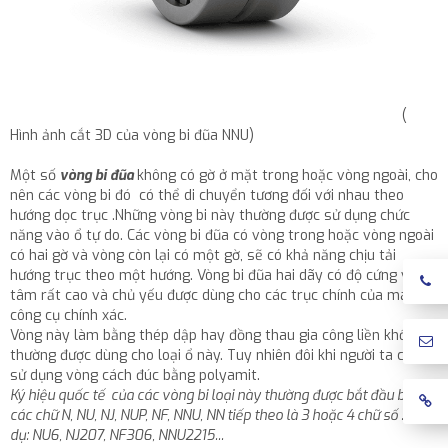
(
Hình ảnh cắt 3D của vòng bi đũa NNU)
Một số
vòng bi đũa
không có gờ ở mặt trong hoặc vòng ngoài, cho
nên các vòng bi đó có thể di chuyển tương đối với nhau theo
hướng dọc trục .Những vòng bi này thường được sử dụng chức
năng vào ổ tự do. Các vòng bi đũa có vòng trong hoặc vòng ngoài
có hai gờ và vòng còn lại có một gờ, sẽ có khả năng chịu tải
hướng trục theo một hướng. Vòng bi đũa hai dãy có độ cứng vững
tâm rất cao và chủ yếu được dùng cho các trục chính của máy
công cụ chính xác.
Vòng này làm bằng thép dập hay đồng thau gia công liền khối,
thường được dùng cho loại ổ này. Tuy nhiên đôi khi người ta cũng
sử dụng vòng cách đúc bằng polyamit.
Ký hiệu quốc tế của các vòng bi loại này thường được bắt đầu bằng
các chữ N, NU, NJ, NUP, NF, NNU, NN tiếp theo là 3 hoặc 4 chữ số . Ví
dụ: NU6, NJ207, NF306, NNU2215...