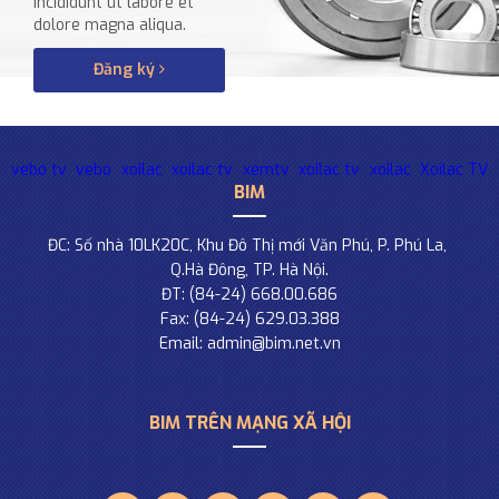
incididunt ut labore et
dolore magna aliqua.
Đăng ký
vebo tv
vebo
xoilac
xoilac tv
xemtv
xoilac tv
xoilac
Xoilac TV
BIM
ĐC: Số nhà 10LK20C, Khu Đô Thị mới Văn Phú, P. Phú La,
Q.Hà Đông, TP. Hà Nội.
ĐT: (84-24) 668.00.686
Fax: (84-24) 629.03.388
Email: admin@bim.net.vn
BIM TRÊN MẠNG XÃ HỘI