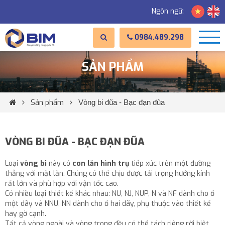
Ngôn ngữ:
0984.489.298
SẢN PHẨM
Sản phẩm
Vòng bi đũa - Bạc đạn đũa
VÒNG BI ĐŨA - BẠC ĐẠN ĐŨA
Loại
vòng bi
này có
con lăn hình trụ
tiếp xúc trên một đường
thẳng với mặt lăn. Chúng có thể chịu được tải trọng hướng kính
rất lớn và phù hợp với vận tốc cao.
Có nhiều loại thiết kế khác nhau: NU, NJ, NUP, N và NF dành cho ổ
một dãy và NNU, NN dành cho ổ hai dãy, phụ thuộc vào thiết kế
hay gờ cạnh.
Tất cả vòng ngoài và vòng trong đều có thể tách riêng rời biệt.